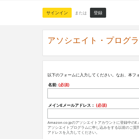
サインイン
登録
または
アソシエイト・プログ
以下のフォームに入力してください。なお、本フ
名前:
(必須)
メインEメールアドレス：
(必須)
Amazon.co.jpのアソシエイトアカウントに登録中
アソシエイトプログラムに申し込みをする以前のご質
アドレスを入力してください。