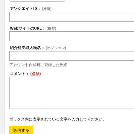
アソシエイトID：
(推奨)
WebサイトのURL：
(推奨)
紹介料受取人氏名：
(オプション)
アカウント作成時に登録した氏名
コメント：
(必須)
ボックス内に表示されている文字を入力してください。
送信する