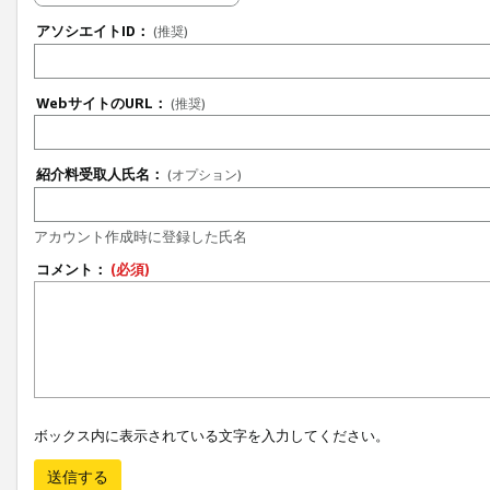
アソシエイトID：
(推奨)
WebサイトのURL：
(推奨)
紹介料受取人氏名：
(オプション)
アカウント作成時に登録した氏名
コメント：
(必須)
ボックス内に表示されている文字を入力してください。
送信する