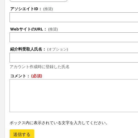
アソシエイトID：
(推奨)
WebサイトのURL：
(推奨)
紹介料受取人氏名：
(オプション)
アカウント作成時に登録した氏名
コメント：
(必須)
ボックス内に表示されている文字を入力してください。
送信する