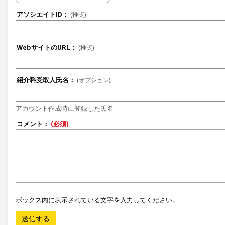
アソシエイトID：
(推奨)
WebサイトのURL：
(推奨)
紹介料受取人氏名：
(オプション)
アカウント作成時に登録した氏名
コメント：
(必須)
ボックス内に表示されている文字を入力してください。
送信する