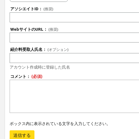
アソシエイトID：
(推奨)
WebサイトのURL：
(推奨)
紹介料受取人氏名：
(オプション)
アカウント作成時に登録した氏名
コメント：
(必須)
ボックス内に表示されている文字を入力してください。
送信する