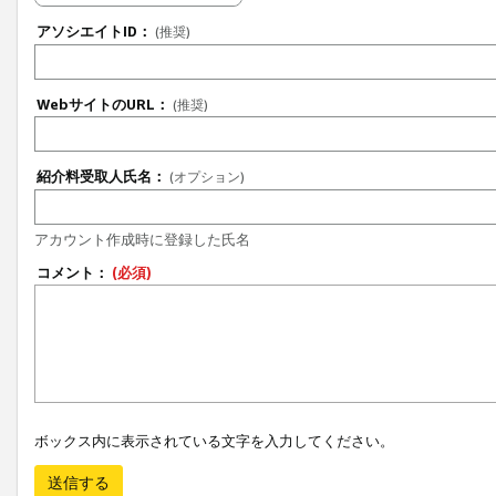
アソシエイトID：
(推奨)
WebサイトのURL：
(推奨)
紹介料受取人氏名：
(オプション)
アカウント作成時に登録した氏名
コメント：
(必須)
ボックス内に表示されている文字を入力してください。
送信する