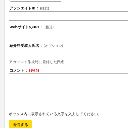
アソシエイトID：
(推奨)
WebサイトのURL：
(推奨)
紹介料受取人氏名：
(オプション)
アカウント作成時に登録した氏名
コメント：
(必須)
ボックス内に表示されている文字を入力してください。
送信する