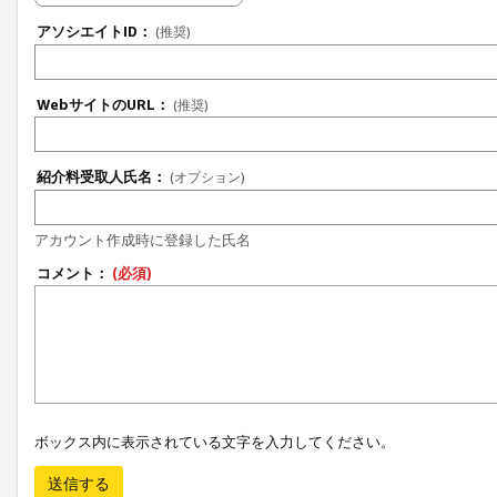
アソシエイトID：
(推奨)
WebサイトのURL：
(推奨)
紹介料受取人氏名：
(オプション)
アカウント作成時に登録した氏名
コメント：
(必須)
ボックス内に表示されている文字を入力してください。
送信する