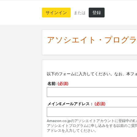
サインイン
登録
または
アソシエイト・プログ
以下のフォームに入力してください。なお、本フ
名前:
(必須)
メインEメールアドレス：
(必須)
Amazon.co.jpのアソシエイトアカウントに登録中
アソシエイトプログラムに申し込みをする以前のご質
アドレスを入力してください。