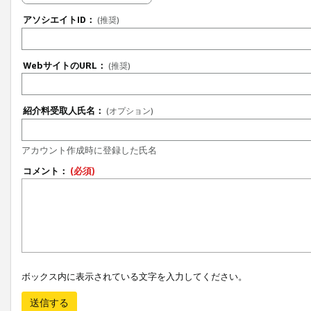
アソシエイトID：
(推奨)
WebサイトのURL：
(推奨)
紹介料受取人氏名：
(オプション)
アカウント作成時に登録した氏名
コメント：
(必須)
ボックス内に表示されている文字を入力してください。
送信する