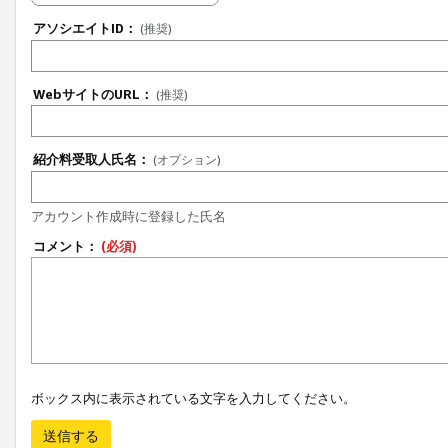
アソシエイトID：
(推奨)
WebサイトのURL：
(推奨)
紹介料受取人氏名：
(オプション)
アカウント作成時に登録した氏名
コメント：
(必須)
ボックス内に表示されている文字を入力してください。
送信する