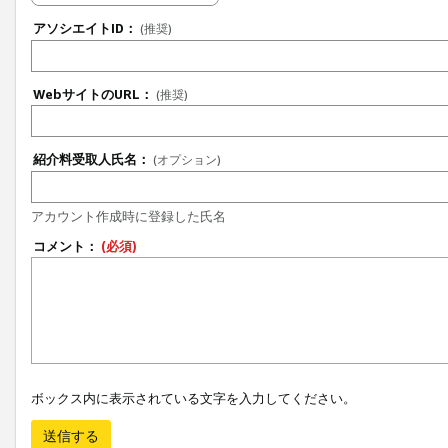
アソシエイトID：
(推奨)
WebサイトのURL：
(推奨)
紹介料受取人氏名：
(オプション)
アカウント作成時に登録した氏名
コメント：
(必須)
ボックス内に表示されている文字を入力してください。
送信する