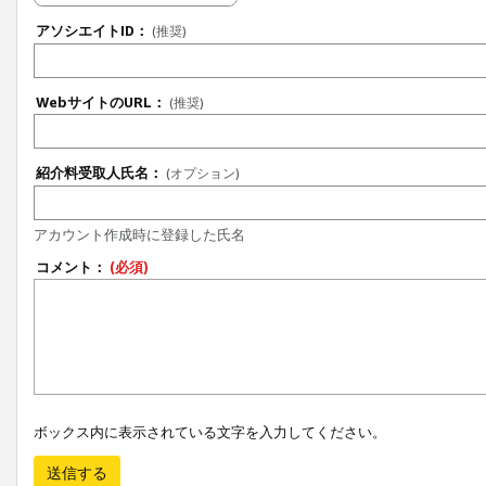
アソシエイトID：
(推奨)
WebサイトのURL：
(推奨)
紹介料受取人氏名：
(オプション)
アカウント作成時に登録した氏名
コメント：
(必須)
ボックス内に表示されている文字を入力してください。
送信する