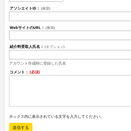
アソシエイトID：
(推奨)
WebサイトのURL：
(推奨)
紹介料受取人氏名：
(オプション)
アカウント作成時に登録した氏名
コメント：
(必須)
ボックス内に表示されている文字を入力してください。
送信する