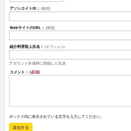
アソシエイトID：
(推奨)
WebサイトのURL：
(推奨)
紹介料受取人氏名：
(オプション)
アカウント作成時に登録した氏名
コメント：
(必須)
ボックス内に表示されている文字を入力してください。
送信する