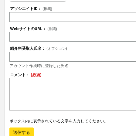
アソシエイトID：
(推奨)
WebサイトのURL：
(推奨)
紹介料受取人氏名：
(オプション)
アカウント作成時に登録した氏名
コメント：
(必須)
ボックス内に表示されている文字を入力してください。
送信する