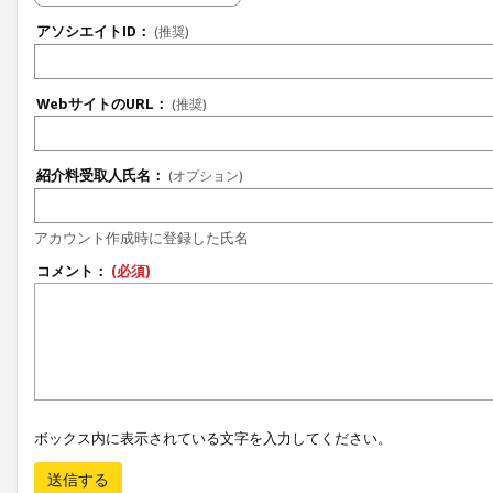
アソシエイトID：
(推奨)
WebサイトのURL：
(推奨)
紹介料受取人氏名：
(オプション)
アカウント作成時に登録した氏名
コメント：
(必須)
ボックス内に表示されている文字を入力してください。
送信する