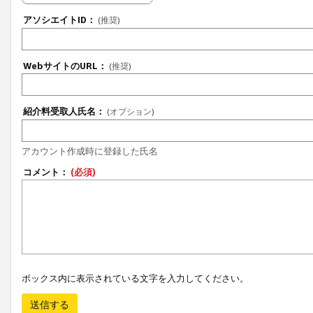
アソシエイトID：
(推奨)
WebサイトのURL：
(推奨)
紹介料受取人氏名：
(オプション)
アカウント作成時に登録した氏名
コメント：
(必須)
ボックス内に表示されている文字を入力してください。
送信する