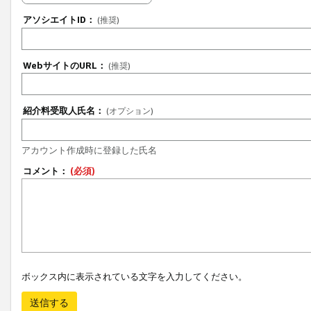
アソシエイトID：
(推奨)
WebサイトのURL：
(推奨)
紹介料受取人氏名：
(オプション)
アカウント作成時に登録した氏名
コメント：
(必須)
ボックス内に表示されている文字を入力してください。
送信する