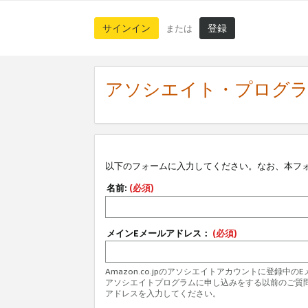
サインイン
登録
または
アソシエイト・プログ
以下のフォームに入力してください。なお、本フ
名前:
(必須)
メインEメールアドレス：
(必須)
Amazon.co.jpのアソシエイトアカウントに登録中
アソシエイトプログラムに申し込みをする以前のご質
アドレスを入力してください。