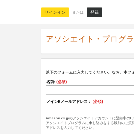
サインイン
登録
または
アソシエイト・プログ
以下のフォームに入力してください。なお、本フ
名前:
(必須)
メインEメールアドレス：
(必須)
Amazon.co.jpのアソシエイトアカウントに登録中
アソシエイトプログラムに申し込みをする以前のご質
アドレスを入力してください。