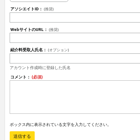
アソシエイトID：
(推奨)
WebサイトのURL：
(推奨)
紹介料受取人氏名：
(オプション)
アカウント作成時に登録した氏名
コメント：
(必須)
ボックス内に表示されている文字を入力してください。
送信する