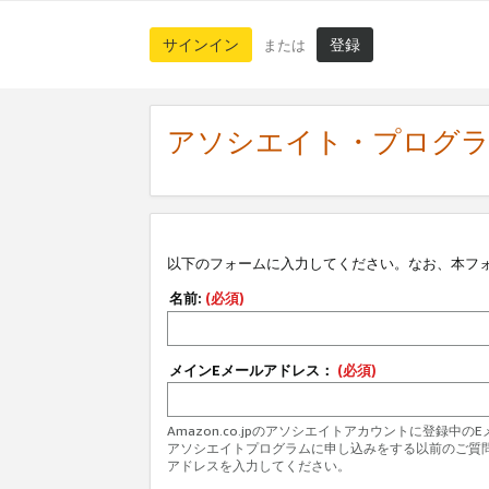
サインイン
登録
または
アソシエイト・プログ
以下のフォームに入力してください。なお、本フ
名前:
(必須)
メインEメールアドレス：
(必須)
Amazon.co.jpのアソシエイトアカウントに登録中
アソシエイトプログラムに申し込みをする以前のご質
アドレスを入力してください。