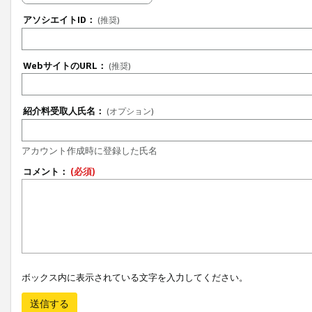
アソシエイトID：
(推奨)
WebサイトのURL：
(推奨)
紹介料受取人氏名：
(オプション)
アカウント作成時に登録した氏名
コメント：
(必須)
ボックス内に表示されている文字を入力してください。
送信する