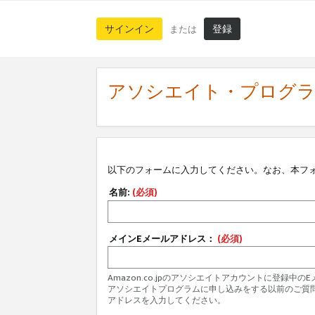
サインイン
登録
または
アソシエイト・プログ
以下のフォームに入力してください。なお、本フ
名前:
(必須)
メインEメールアドレス：
(必須)
Amazon.co.jpのアソシエイトアカウントに登録中
アソシエイトプログラムに申し込みをする以前のご質
アドレスを入力してください。