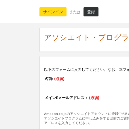
サインイン
登録
または
アソシエイト・プログ
以下のフォームに入力してください。なお、本フ
名前:
(必須)
メインEメールアドレス：
(必須)
Amazon.co.jpのアソシエイトアカウントに登録中
アソシエイトプログラムに申し込みをする以前のご質
アドレスを入力してください。