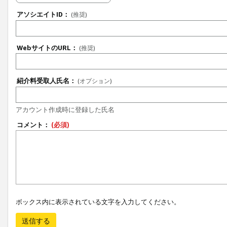
アソシエイトID：
(推奨)
WebサイトのURL：
(推奨)
紹介料受取人氏名：
(オプション)
アカウント作成時に登録した氏名
コメント：
(必須)
ボックス内に表示されている文字を入力してください。
送信する