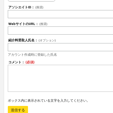
アソシエイトID：
(推奨)
WebサイトのURL：
(推奨)
紹介料受取人氏名：
(オプション)
アカウント作成時に登録した氏名
コメント：
(必須)
ボックス内に表示されている文字を入力してください。
送信する