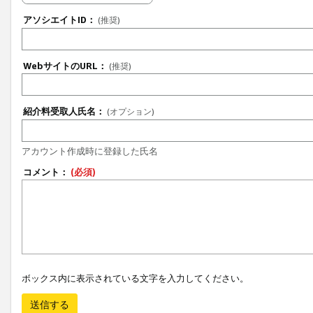
アソシエイトID：
(推奨)
WebサイトのURL：
(推奨)
紹介料受取人氏名：
(オプション)
アカウント作成時に登録した氏名
コメント：
(必須)
ボックス内に表示されている文字を入力してください。
送信する