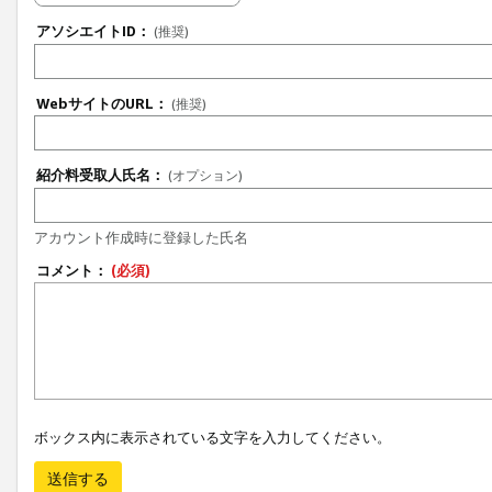
アソシエイトID：
(推奨)
WebサイトのURL：
(推奨)
紹介料受取人氏名：
(オプション)
アカウント作成時に登録した氏名
コメント：
(必須)
ボックス内に表示されている文字を入力してください。
送信する