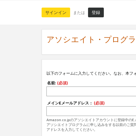
サインイン
登録
または
アソシエイト・プログ
以下のフォームに入力してください。なお、本フ
名前:
(必須)
メインEメールアドレス：
(必須)
Amazon.co.jpのアソシエイトアカウントに登録中
アソシエイトプログラムに申し込みをする以前のご質
アドレスを入力してください。