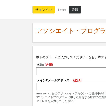
サインイン
登録
または
アソシエイト・プログ
以下のフォームに入力してください。なお、本フ
名前:
(必須)
メインEメールアドレス：
(必須)
Amazon.co.jpのアソシエイトアカウントに登録中
アソシエイトプログラムに申し込みをする以前のご質
アドレスを入力してください。