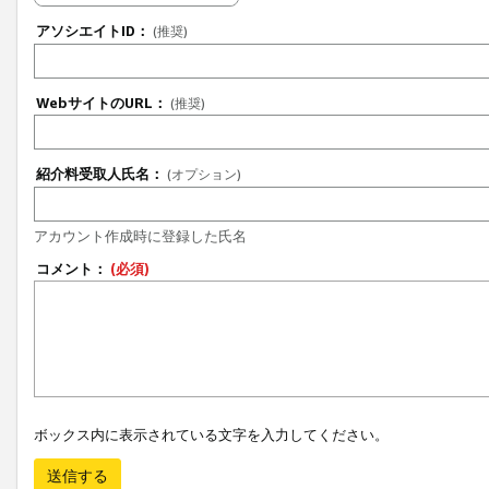
アソシエイトID：
(推奨)
WebサイトのURL：
(推奨)
紹介料受取人氏名：
(オプション)
アカウント作成時に登録した氏名
コメント：
(必須)
ボックス内に表示されている文字を入力してください。
送信する