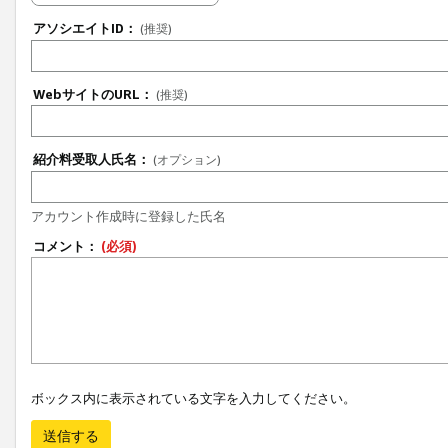
アソシエイトID：
(推奨)
WebサイトのURL：
(推奨)
紹介料受取人氏名：
(オプション)
アカウント作成時に登録した氏名
コメント：
(必須)
ボックス内に表示されている文字を入力してください。
送信する