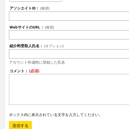
アソシエイトID：
(推奨)
WebサイトのURL：
(推奨)
紹介料受取人氏名：
(オプション)
アカウント作成時に登録した氏名
コメント：
(必須)
ボックス内に表示されている文字を入力してください。
送信する