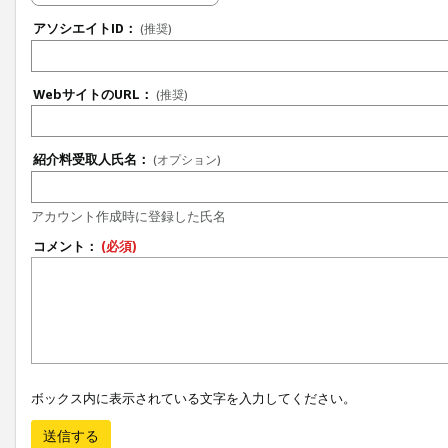
アソシエイトID：
(推奨)
WebサイトのURL：
(推奨)
紹介料受取人氏名：
(オプション)
アカウント作成時に登録した氏名
コメント：
(必須)
ボックス内に表示されている文字を入力してください。
送信する