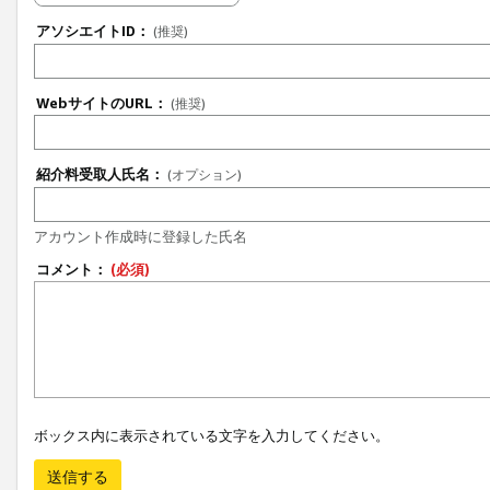
アソシエイトID：
(推奨)
WebサイトのURL：
(推奨)
紹介料受取人氏名：
(オプション)
アカウント作成時に登録した氏名
コメント：
(必須)
ボックス内に表示されている文字を入力してください。
送信する