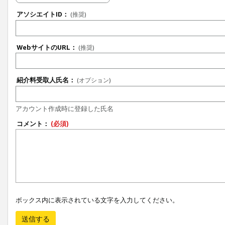
アソシエイトID：
(推奨)
WebサイトのURL：
(推奨)
紹介料受取人氏名：
(オプション)
アカウント作成時に登録した氏名
コメント：
(必須)
ボックス内に表示されている文字を入力してください。
送信する