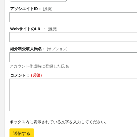
アソシエイトID：
(推奨)
WebサイトのURL：
(推奨)
紹介料受取人氏名：
(オプション)
アカウント作成時に登録した氏名
コメント：
(必須)
ボックス内に表示されている文字を入力してください。
送信する