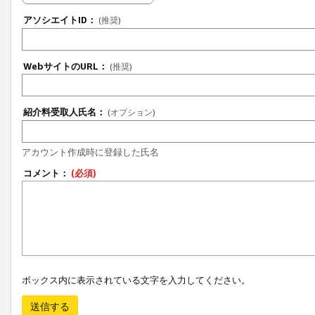
アソシエイトID：
(推奨)
WebサイトのURL：
(推奨)
紹介料受取人氏名：
(オプション)
アカウント作成時に登録した氏名
コメント：
(必須)
ボックス内に表示されている文字を入力してください。
送信する