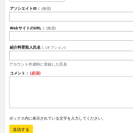
アソシエイトID：
(推奨)
WebサイトのURL：
(推奨)
紹介料受取人氏名：
(オプション)
アカウント作成時に登録した氏名
コメント：
(必須)
ボックス内に表示されている文字を入力してください。
送信する