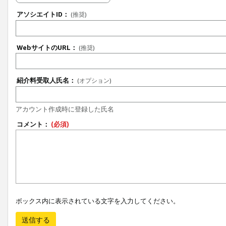
アソシエイトID：
(推奨)
WebサイトのURL：
(推奨)
紹介料受取人氏名：
(オプション)
アカウント作成時に登録した氏名
コメント：
(必須)
ボックス内に表示されている文字を入力してください。
送信する