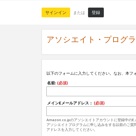
サインイン
登録
または
アソシエイト・プログ
以下のフォームに入力してください。なお、本フ
名前:
(必須)
メインEメールアドレス：
(必須)
Amazon.co.jpのアソシエイトアカウントに登録中
アソシエイトプログラムに申し込みをする以前のご質
アドレスを入力してください。