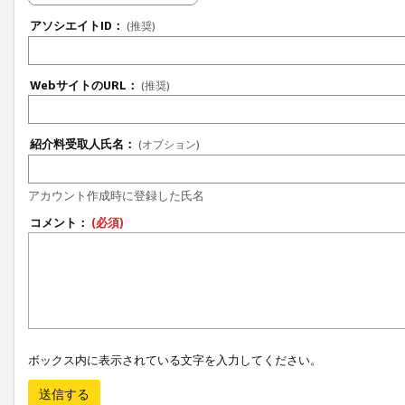
アソシエイトID：
(推奨)
WebサイトのURL：
(推奨)
紹介料受取人氏名：
(オプション)
アカウント作成時に登録した氏名
コメント：
(必須)
ボックス内に表示されている文字を入力してください。
送信する