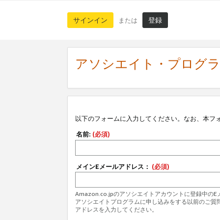
サインイン
登録
または
アソシエイト・プログ
以下のフォームに入力してください。なお、本フ
名前:
(必須)
メインEメールアドレス：
(必須)
Amazon.co.jpのアソシエイトアカウントに登録中
アソシエイトプログラムに申し込みをする以前のご質
アドレスを入力してください。