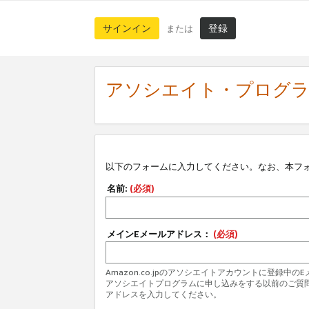
サインイン
登録
または
アソシエイト・プログ
以下のフォームに入力してください。なお、本フ
名前:
(必須)
メインEメールアドレス：
(必須)
Amazon.co.jpのアソシエイトアカウントに登録中
アソシエイトプログラムに申し込みをする以前のご質
アドレスを入力してください。