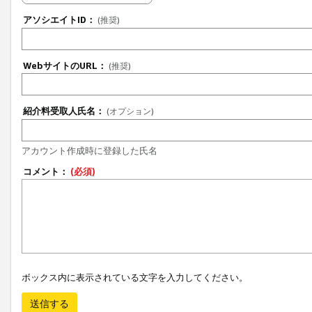
アソシエイトID：
(推奨)
WebサイトのURL：
(推奨)
紹介料受取人氏名：
(オプション)
アカウント作成時に登録した氏名
コメント：
(必須)
ボックス内に表示されている文字を入力してください。
送信する