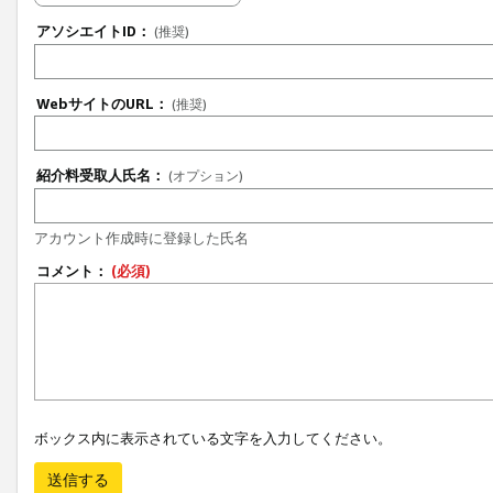
アソシエイトID：
(推奨)
WebサイトのURL：
(推奨)
紹介料受取人氏名：
(オプション)
アカウント作成時に登録した氏名
コメント：
(必須)
ボックス内に表示されている文字を入力してください。
送信する