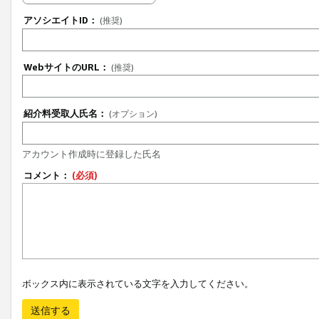
アソシエイトID：
(推奨)
WebサイトのURL：
(推奨)
紹介料受取人氏名：
(オプション)
アカウント作成時に登録した氏名
コメント：
(必須)
ボックス内に表示されている文字を入力してください。
送信する